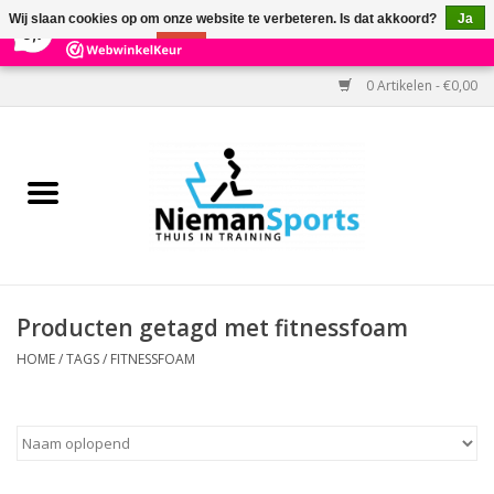
×
303
Reviews
Wij slaan cookies op om onze website te verbeteren. Is dat akkoord?
Ja
9,7
Nee
Meer over cookies »
0 Artikelen - €0,00
Home
Black Friday
Aanbiedingen
Cardio
Producten getagd met fitnessfoam
Kracht
HOME
/
TAGS
/
FITNESSFOAM
Accessoires
Kantoor & Medisch