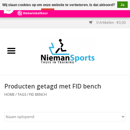
×
303
Reviews
Wij slaan cookies op om onze website te verbeteren. Is dat akkoord?
Ja
9,7
Nee
Meer over cookies »
0 Artikelen - €0,00
Home
Black Friday
Aanbiedingen
Cardio
Producten getagd met FID bench
Kracht
HOME
/
TAGS
/
FID BENCH
Accessoires
Kantoor & Medisch