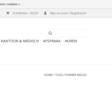
over cookies »
0 Artikelen - €0,00
Mijn account / Registreren
KANTOOR & MEDISCH
AFSPRAAK
HUREN
HOME
/
TAGS
/
FARMER WALKS