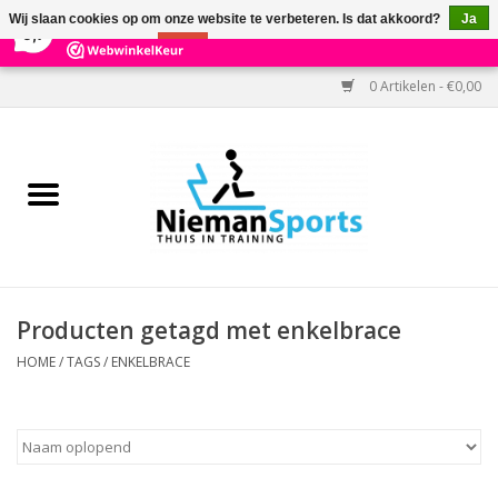
×
303
Reviews
Wij slaan cookies op om onze website te verbeteren. Is dat akkoord?
Ja
9,7
Nee
Meer over cookies »
0 Artikelen - €0,00
Home
Black Friday
Aanbiedingen
Cardio
Producten getagd met enkelbrace
Kracht
HOME
/
TAGS
/
ENKELBRACE
Accessoires
Kantoor & Medisch