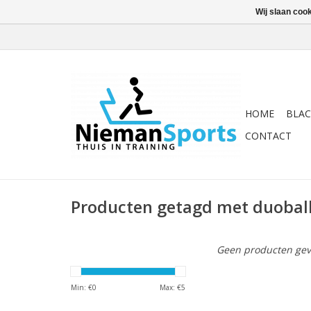
Wij slaan coo
HOME
BLAC
CONTACT
Producten getagd met duoball
Geen producten gev
Min: €
0
Max: €
5