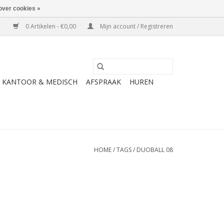
over cookies »
0 Artikelen - €0,00
Mijn account / Registreren
KANTOOR & MEDISCH
AFSPRAAK
HUREN
HOME
/
TAGS
/
DUOBALL 08