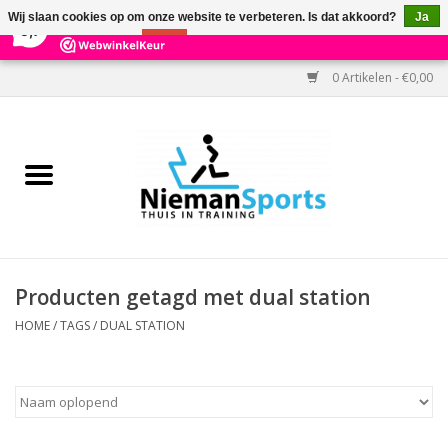
×
303
Reviews
Wij slaan cookies op om onze website te verbeteren. Is dat akkoord?
Ja
9,7
Nee
Meer over cookies »
0 Artikelen - €0,00
Home
Black Friday
Aanbiedingen
Cardio
Producten getagd met dual station
Kracht
HOME
/
TAGS
/
DUAL STATION
Accessoires
Kantoor & Medisch