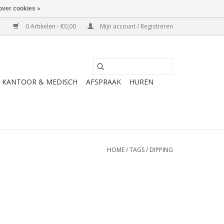
over cookies »
0 Artikelen - €0,00
Mijn account / Registreren
KANTOOR & MEDISCH
AFSPRAAK
HUREN
HOME
/
TAGS
/
DIPPING