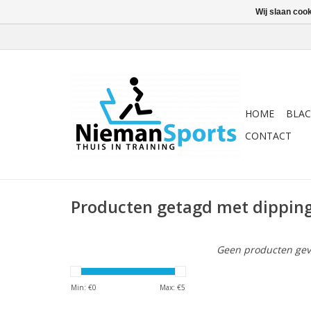
Wij slaan coo
HOME
BLAC
CONTACT
Producten getagd met dippin
Geen producten gev
Min: €
0
Max: €
5