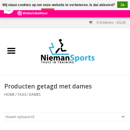
×
303
Reviews
Wij slaan cookies op om onze website te verbeteren. Is dat akkoord?
Ja
9,7
Nee
Meer over cookies »
0 Artikelen - €0,00
Home
Black Friday
Aanbiedingen
Cardio
Producten getagd met dames
Kracht
HOME
/
TAGS
/
DAMES
Accessoires
Kantoor & Medisch