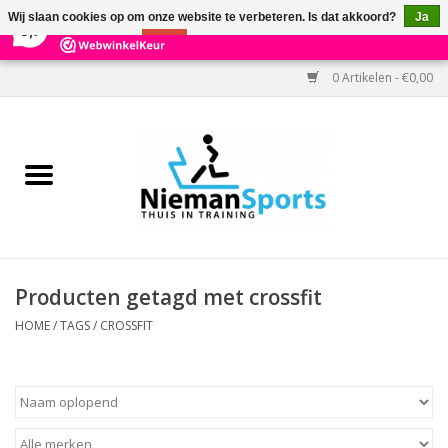
×
303
Reviews
Wij slaan cookies op om onze website te verbeteren. Is dat akkoord?
Ja
9,7
Nee
Meer over cookies »
0 Artikelen - €0,00
Home
Black Friday
Aanbiedingen
Cardio
Producten getagd met crossfit
Kracht
HOME
/
TAGS
/
CROSSFIT
Accessoires
Kantoor & Medisch