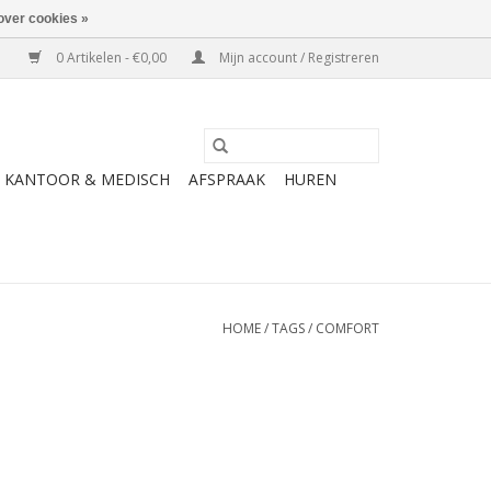
over cookies »
0 Artikelen - €0,00
Mijn account / Registreren
KANTOOR & MEDISCH
AFSPRAAK
HUREN
HOME
/
TAGS
/
COMFORT