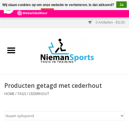
×
303
Reviews
Wij slaan cookies op om onze website te verbeteren. Is dat akkoord?
Ja
9,7
Nee
Meer over cookies »
0 Artikelen - €0,00
Home
Black Friday
Aanbiedingen
Cardio
Producten getagd met cederhout
Kracht
HOME
/
TAGS
/
CEDERHOUT
Accessoires
Kantoor & Medisch