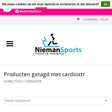
×
303
Reviews
Wij slaan cookies op om onze website te verbeteren. Is dat akkoord?
Ja
9,7
Nee
Meer over cookies »
0 Artikelen - €0,00
Home
Black Friday
Aanbiedingen
Cardio
Producten getagd met cardioxtr
Kracht
HOME
/
TAGS
/
CARDIOXTR
Accessoires
Kantoor & Medisch