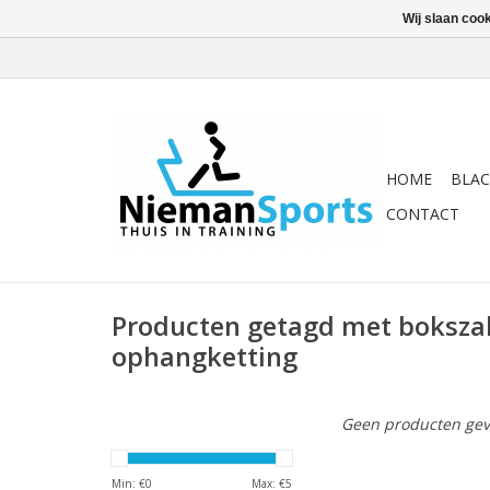
Wij slaan coo
HOME
BLAC
CONTACT
Producten getagd met boksza
ophangketting
Geen producten gev
Min: €
0
Max: €
5