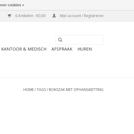
over cookies »
0 Artikelen - €0,00
Mijn account / Registreren
KANTOOR & MEDISCH
AFSPRAAK
HUREN
HOME
/
TAGS
/
BOKSZAK MET OPHANGKETTING