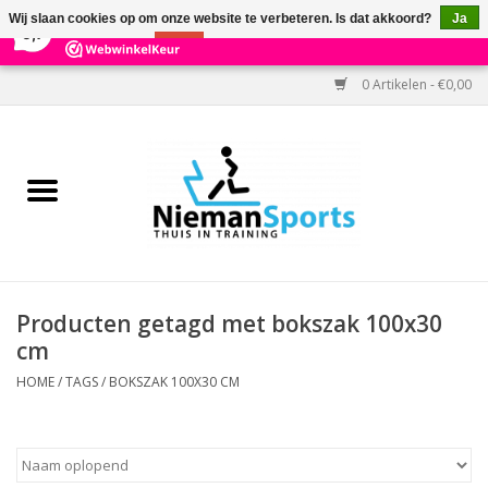
×
303
Reviews
Wij slaan cookies op om onze website te verbeteren. Is dat akkoord?
Ja
9,7
Nee
Meer over cookies »
0 Artikelen - €0,00
Home
Black Friday
Aanbiedingen
Cardio
Producten getagd met bokszak 100x30
cm
Kracht
HOME
/
TAGS
/
BOKSZAK 100X30 CM
Accessoires
Kantoor & Medisch