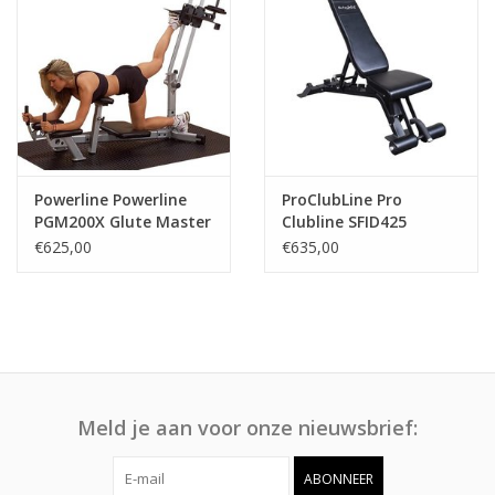
Powerline Powerline
ProClubLine Pro
PGM200X Glute Master
Clubline SFID425
Adjustable Bench Full
€625,00
€635,00
Commercial
Meld je aan voor onze nieuwsbrief:
ABONNEER