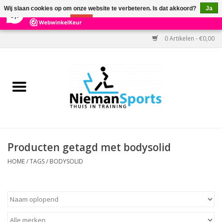
×
303
Reviews
Wij slaan cookies op om onze website te verbeteren. Is dat akkoord?
Ja
9,7
Nee
Meer over cookies »
0 Artikelen - €0,00
Home
Black Friday
Aanbiedingen
Cardio
Producten getagd met bodysolid
Kracht
HOME
/
TAGS
/
BODYSOLID
Accessoires
Kantoor & Medisch