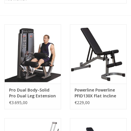
Afspraak
Huren
Contact
Pro Dual Body-Solid
Powerline Powerline
Pro Dual Leg Extension
PFID130X Flat Incline
and Curl Machine
Decline Bench
€3.695,00
€229,00
DLEC-SF