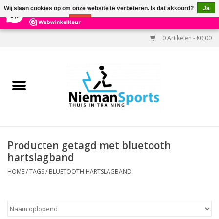
×
303
Reviews
Wij slaan cookies op om onze website te verbeteren. Is dat akkoord?
Ja
9,7
Nee
Meer over cookies »
0 Artikelen - €0,00
Home
Black Friday
Aanbiedingen
Cardio
Producten getagd met bluetooth
hartslagband
Kracht
HOME
/
TAGS
/
BLUETOOTH HARTSLAGBAND
Accessoires
Kantoor & Medisch