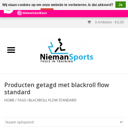
×
303
Reviews
Wij slaan cookies op om onze website te verbeteren. Is dat akkoord?
Ja
9,7
Nee
Meer over cookies »
0 Artikelen - €0,00
Home
Black Friday
Aanbiedingen
Cardio
Producten getagd met blackroll flow
standard
Kracht
HOME
/
TAGS
/
BLACKROLL FLOW STANDARD
Accessoires
Kantoor & Medisch