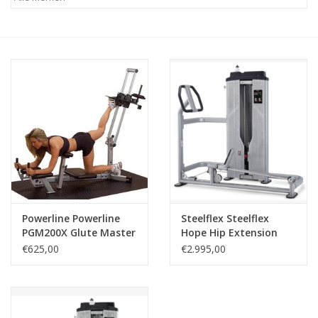
Afspraak
Huren
Contact
Powerline Powerline
Steelflex Steelflex
PGM200X Glute Master
Hope Hip Extension
HHE1900
€625,00
€2.995,00