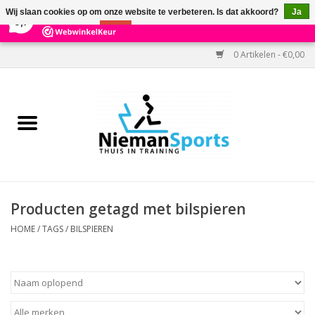
×
303
Reviews
Wij slaan cookies op om onze website te verbeteren. Is dat akkoord?
Ja
9,7
Nee
Meer over cookies »
0 Artikelen - €0,00
Home
Black Friday
Aanbiedingen
Cardio
Producten getagd met bilspieren
Kracht
HOME
/
TAGS
/
BILSPIEREN
Accessoires
Kantoor & Medisch