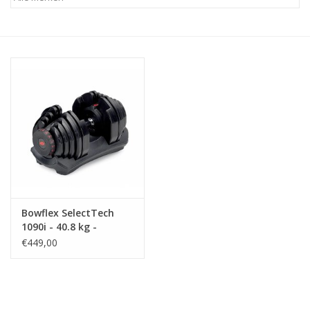
Afspraak
Huren
Contact
Bowflex SelectTech
1090i - 40.8 kg -
Verstelbare dumbbell -
€449,00
per stuk