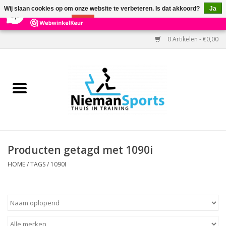
×
303
Reviews
Wij slaan cookies op om onze website te verbeteren. Is dat akkoord?
Ja
9,7
Nee
Meer over cookies »
0 Artikelen - €0,00
Home
Black Friday
Aanbiedingen
Cardio
Producten getagd met 1090i
Kracht
HOME
/
TAGS
/
1090I
Accessoires
Kantoor & Medisch