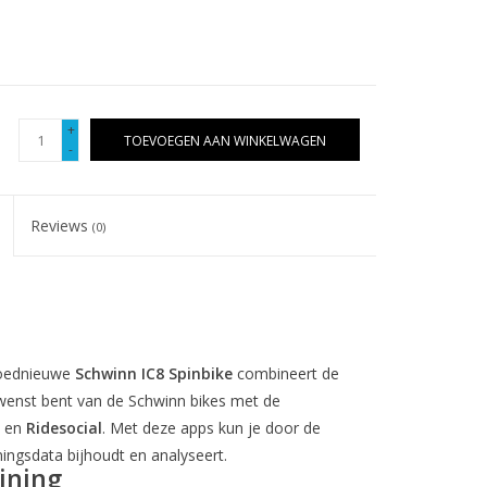
+
TOEVOEGEN AAN WINKELWAGEN
-
Reviews
(0)
gloednieuwe
Schwinn IC8 Spinbike
combineert de
ewenst bent van de Schwinn bikes met de
en
Ridesocial
. Met deze apps kun je door de
ningsdata bijhoudt en analyseert.
ining