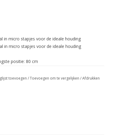
aal in micro stapjes voor de ideale houding
aal in micro stapjes voor de ideale houding
ogste positie: 80 cm
7 x 53,9 x 131,6
glijst toevoegen
/
Toevoegen om te vergelijken
/
Afdrukken
verlichting en toerenteller
ooth borstband optioneel verkrijgbaar)