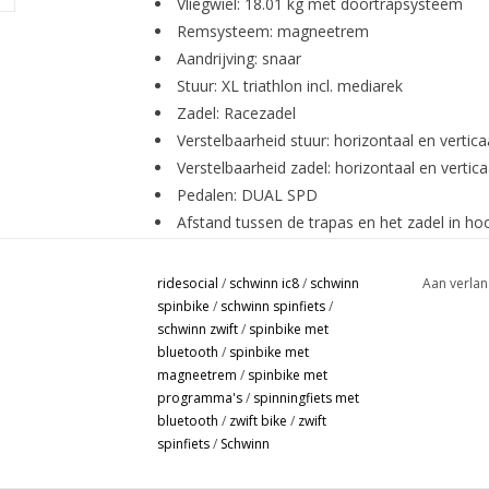
Vliegwiel: 18.01 kg met doortrapsysteem
Remsysteem: magneetrem
Aandrijving: snaar
Stuur: XL triathlon incl. mediarek
Zadel: Racezadel
Verstelbaarheid stuur: horizontaal en vertic
Verstelbaarheid zadel: horizontaal en vertic
Pedalen: DUAL SPD
Afstand tussen de trapas en het zadel in ho
Afmetingen opgesteld (L x B x H in cm): 123,
Gewicht van het product: 48.1 kg
ridesocial
/
schwinn ic8
/
schwinn
Aan verlan
Bidonhouder: ja, 2x.
spinbike
/
schwinn spinfiets
/
schwinn zwift
/
spinbike met
Weerstandsniveaus: 100
bluetooth
/
spinbike met
Garantie: twee jaar aan huis
magneetrem
/
spinbike met
Trapas: driedelig
programma's
/
spinningfiets met
Monitor:
bluetooth
/
zwift bike
/
zwift
VR ready LCD display met zwarte achtergrond
spinfiets
/
Schwinn
Hartslagmeting: ja, via Bluetooth 4.0 (Bluet