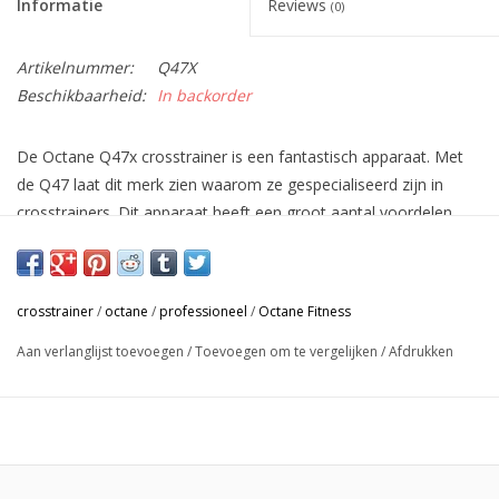
Informatie
Reviews
(0)
Artikelnummer:
Q47X
Beschikbaarheid:
In backorder
De Octane Q47x crosstrainer is een fantastisch apparaat. Met
de Q47 laat dit merk zien waarom ze gespecialiseerd zijn in
crosstrainers. Dit apparaat heeft een groot aantal voordelen
boven vergelijkbare alternatieven.
De belangrijkste eigenschap van deze crosstrainer is de
aanpasbare stap lengte. Er zijn meerdere crosstrainers met een
crosstrainer
/
octane
/
professioneel
/
Octane Fitness
aanpasbare stap lengte, maar u zult er niet veel tegen komen
Aan verlanglijst toevoegen
/
Toevoegen om te vergelijken
/
Afdrukken
die zo ver gaan als de Octane Q47x. Met een stap variatie van
45 tot 65 centimeter kunt u uitgebreid kiezen tussen korte en
lange passen. Dat is prettig voor iedereen met benen die langer
of korter dan gemiddeld zijn, maar helpt u ook om uw oefening
te variÃ«ren. Met een korte pas traint u uw kuiten en dijen