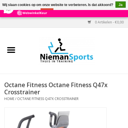
×
303
Reviews
Wij slaan cookies op om onze website te verbeteren. Is dat akkoord?
Ja
9,7
Nee
Meer over cookies »
0 Artikelen - €0,00
Home
Black Friday
Aanbiedingen
Cardio
Octane Fitness Octane Fitness Q47x
Crosstrainer
Kracht
HOME
/
OCTANE FITNESS Q47X CROSSTRAINER
Accessoires
Kantoor & Medisch