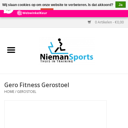
×
303
Reviews
Wij slaan cookies op om onze website te verbeteren. Is dat akkoord?
Ja
9,7
Nee
Meer over cookies »
0 Artikelen - €0,00
Home
Black Friday
Aanbiedingen
Cardio
Gero Fitness Gerostoel
HOME
/
GEROSTOEL
Kracht
Accessoires
Kantoor & Medisch