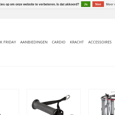
kies op om onze website te verbeteren. Is dat akkoord?
Ja
Nee
Meer 
K FRIDAY
AANBIEDINGEN
CARDIO
KRACHT
ACCESSOIRES
biceps te
Met de 2 kwaliteitsgrepen van
De Inspire SCS 
INSPIRE kunt u effectief trainen.
is de nieuwste 
Met de rubberen grip kunnen de
Inspire Fitness
NKELWAGEN
oefeningen veilig en op een
De Smith Cage 
gecontroleerde manier worden
breed scala aan