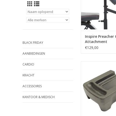
Inspire Preacher 
Attachment
BLACK FRIDAY
€129,00
AANBIEDINGEN
Maak kleinere stap
CARDIO
gewichtstoename
gewichtenstapel van 
KRACHT
toestellen. Plaats ee
blokje op het bovens
ACCESSOIRES
voor een tussenstap v
KANTOOR & MEDISCH
TOEVOEGEN AAN WI