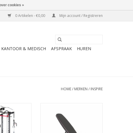
over cookies »
0 Artikelen - €0,00
Mijn account / Registreren
KANTOOR & MEDISCH
AFSPRAAK
HUREN
HOME
/
MERKEN
/
INSPIRE
Smith Cage System
Bent u op zoek naar dat echte
toevoeging aan de
sportschool gevoel maar dan bij
 home gym family.
u thuis? Dan is de Inspire
System biedt een
Trainingsbank de beste optie
 oefeningen voor
voor u. De zitting en rugleuning