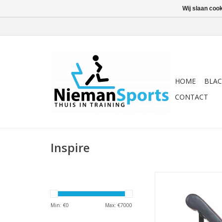
Wij slaan coo
HOME
BLAC
CONTACT
Inspire
Add-on module om 
trainen.
TOEVOEGEN AAN WI
Min: €
0
Max: €
7000