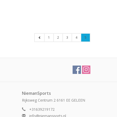
1
2
3
4
5
NiemanSports
Rijksweg Centrum 2 6161 EE GELEEN
+31639219172
info@niemansports.nl