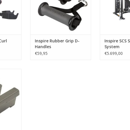
uitgevoerd, zelfs met
diegene die op 
zweethanden.
volledige en
workout.De In
TOEVOEGEN AAN WINKELWAGEN
Ca
TOEVOEGEN AA
Curl
Inspire Rubber Grip D-
Inspire SCS 
Handles
System
€59,95
€5.699,00
jes in de
 van de
de Inspire
nvoudig dit
te gewicht
an 2.27 kg.
NKELWAGEN