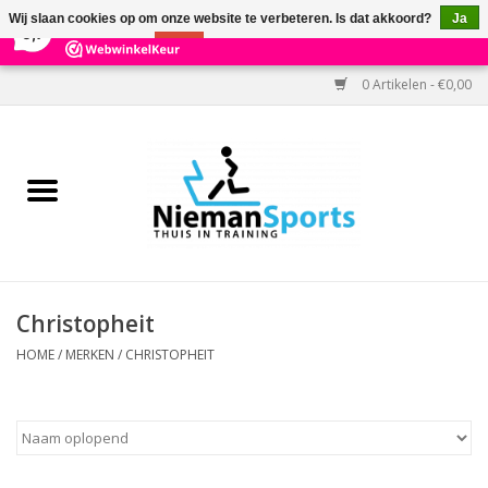
×
303
Reviews
Wij slaan cookies op om onze website te verbeteren. Is dat akkoord?
Ja
9,7
Nee
Meer over cookies »
0 Artikelen - €0,00
Home
Black Friday
Aanbiedingen
Cardio
Christopheit
Kracht
HOME
/
MERKEN
/
CHRISTOPHEIT
Accessoires
Kantoor & Medisch