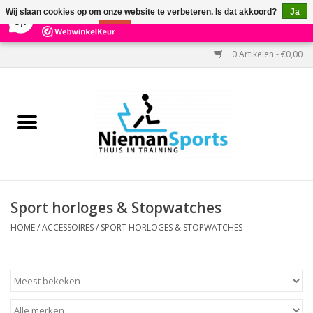
×
303
Reviews
Wij slaan cookies op om onze website te verbeteren. Is dat akkoord?
Ja
9,7
Nee
Meer over cookies »
0 Artikelen - €0,00
Home
Black Friday
Aanbiedingen
Cardio
Sport horloges & Stopwatches
Kracht
HOME
/
ACCESSOIRES
/
SPORT HORLOGES & STOPWATCHES
Accessoires
Kantoor & Medisch