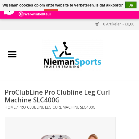
×
303
Reviews
Wij slaan cookies op om onze website te verbeteren. Is dat akkoord?
Ja
9,7
Nee
Meer over cookies »
0 Artikelen - €0,00
Home
Black Friday
Aanbiedingen
Cardio
ProClubLine Pro Clubline Leg Curl
Machine SLC400G
Kracht
HOME
/
PRO CLUBLINE LEG CURL MACHINE SLC400G
Accessoires
Kantoor & Medisch