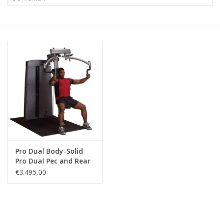
Afspraak
Huren
Contact
Pro Dual Body-Solid
Pro Dual Pec and Rear
Delt Machine DPEC-SF
€3.495,00