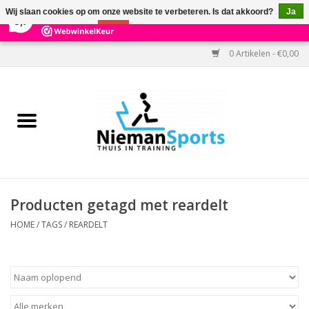
×
303
Reviews
Wij slaan cookies op om onze website te verbeteren. Is dat akkoord?
Ja
9,7
Nee
Meer over cookies »
0 Artikelen - €0,00
Home
Black Friday
Aanbiedingen
Cardio
Producten getagd met reardelt
Kracht
HOME
/
TAGS
/
REARDELT
Accessoires
Kantoor & Medisch