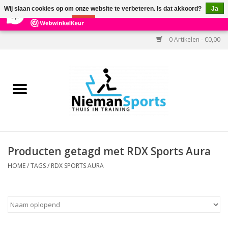
×
303
Reviews
Wij slaan cookies op om onze website te verbeteren. Is dat akkoord?
Ja
9,7
Nee
Meer over cookies »
0 Artikelen - €0,00
Home
Black Friday
Aanbiedingen
Cardio
Producten getagd met RDX Sports Aura
Kracht
HOME
/
TAGS
/
RDX SPORTS AURA
Accessoires
Kantoor & Medisch