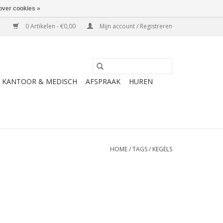
over cookies »
0 Artikelen - €0,00
Mijn account / Registreren
KANTOOR & MEDISCH
AFSPRAAK
HUREN
HOME
/
TAGS
/
KEGELS