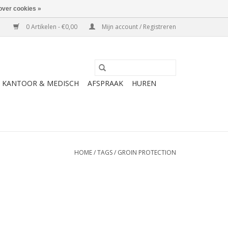
over cookies »
0 Artikelen - €0,00
Mijn account / Registreren
KANTOOR & MEDISCH
AFSPRAAK
HUREN
HOME
/
TAGS
/
GROIN PROTECTION