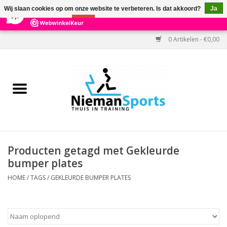
×
303
Reviews
Wij slaan cookies op om onze website te verbeteren. Is dat akkoord?
Ja
9,7
Nee
Meer over cookies »
0 Artikelen - €0,00
Home
Black Friday
Aanbiedingen
Cardio
Producten getagd met Gekleurde
bumper plates
Kracht
HOME
/
TAGS
/
GEKLEURDE BUMPER PLATES
Accessoires
Kantoor & Medisch