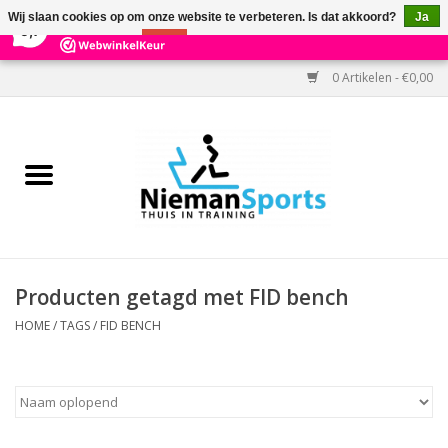
×
303
Reviews
Wij slaan cookies op om onze website te verbeteren. Is dat akkoord?
Ja
9,7
Nee
Meer over cookies »
0 Artikelen - €0,00
Home
Black Friday
Aanbiedingen
Cardio
Producten getagd met FID bench
Kracht
HOME
/
TAGS
/
FID BENCH
Accessoires
Kantoor & Medisch