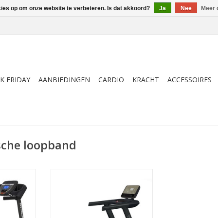
kies op om onze website te verbeteren. Is dat akkoord?
Ja
Nee
Meer 
K FRIDAY
AANBIEDINGEN
CARDIO
KRACHT
ACCESSOIRES
sche loopband
vrij van
De Toorx Fitness TRX-200
gelijkheden.
loopband is voorzien van een AC
ver met de
motor met 4 pk continu
Zwift, apps
vermogen en 7 pk piekvermogen.
oortgang
Door de Bluetooth verbinding