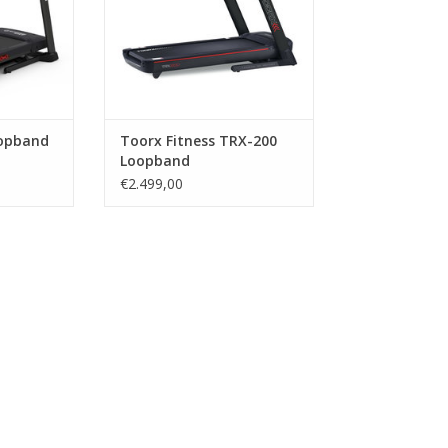
on of tablet
kunt u gebruik maken van apps
 mooiste
als Kinomap, iConsole en de TRX
rennen.
App.
NKELWAGEN
TOEVOEGEN AAN WINKELWAGEN
oopband
Toorx Fitness TRX-200
Loopband
€2.499,00