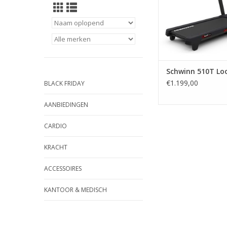
bijhoudt op de telefo
en die je door de
omgevingen laat 
TOEVOEGEN AAN WI
Schwinn 510T L
€1.199,00
BLACK FRIDAY
AANBIEDINGEN
CARDIO
KRACHT
ACCESSOIRES
KANTOOR & MEDISCH