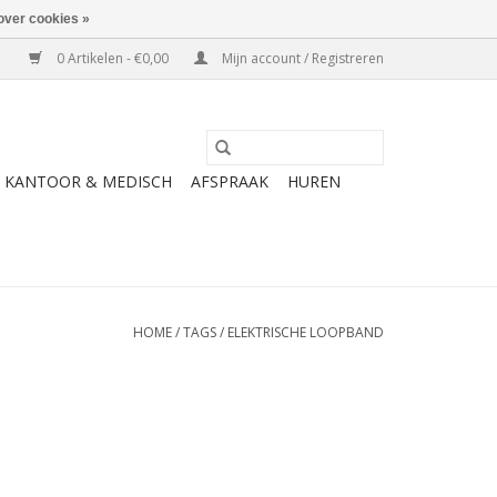
over cookies »
0 Artikelen - €0,00
Mijn account / Registreren
KANTOOR & MEDISCH
AFSPRAAK
HUREN
HOME
/
TAGS
/
ELEKTRISCHE LOOPBAND