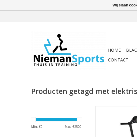
Wij slaan coo
HOME
BLAC
CONTACT
Producten getagd met elektri
De Schwinn 510T is 
grenzen en zit vol mo
Ren de hele wereld o
Min: €
0
Max: €
2500
Explore the world en 
waarmee je jou v