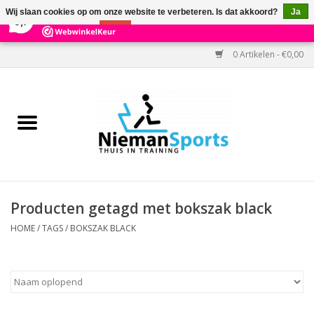
×
303
Reviews
Wij slaan cookies op om onze website te verbeteren. Is dat akkoord?
Ja
9,7
Nee
Meer over cookies »
0 Artikelen - €0,00
Home
Black Friday
Aanbiedingen
Cardio
Producten getagd met bokszak black
Kracht
HOME
/
TAGS
/
BOKSZAK BLACK
Accessoires
Kantoor & Medisch